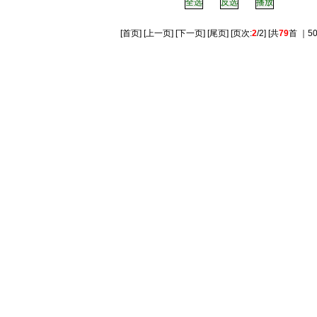
[
首页
] [
上一页
] [下一页] [尾页] [页次:
2
/2] [共
79
首 ｜50