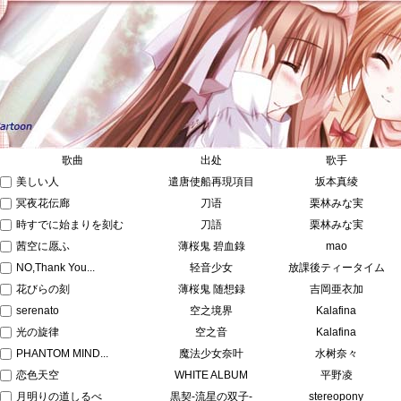
歌曲
出处
歌手
美しい人
遣唐使船再現項目
坂本真绫
冥夜花伝廊
刀语
栗林みな実
時すでに始まりを刻む
刀語
栗林みな実
茜空に愿ふ
薄桜鬼 碧血錄
mao
NO,Thank You...
轻音少女
放課後ティータイム
花びらの刻
薄桜鬼 随想録
吉岡亜衣加
serenato
空之境界
Kalafina
光の旋律
空之音
Kalafina
PHANTOM MIND...
魔法少女奈叶
水树奈々
恋色天空
WHITE ALBUM
平野凌
月明りの道しるべ
黒契-流星の双子-
stereopony