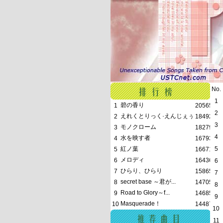
No.
1
碧の香り
1
20565
2
えれくとりっく·えんじぇぅ
2
18492
3
モノクローム
3
18279
4
水を映す者
4
16793
紅ノ葉
5
5
16671
メロディ
6
16436
6
ひらり、ひらり
7
15865
7
secret base ～君が...
8
14705
8
Road to Glory～f...
9
14685
9
Masquerade！
10
14487
10
11