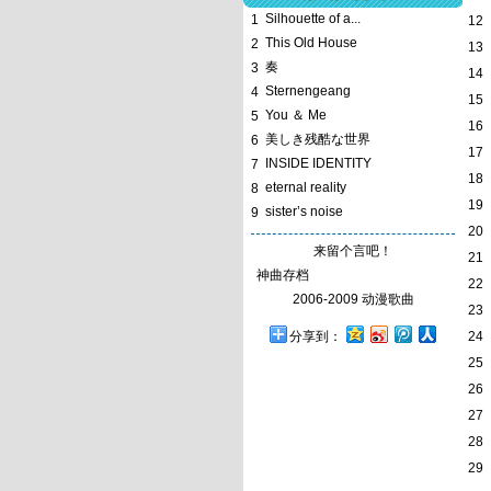
Silhouette of a...
1
12
This Old House
2
13
奏
3
14
Sternengeang
4
15
You ＆ Me
5
16
美しき残酷な世界
6
17
INSIDE IDENTITY
7
18
eternal reality
8
19
sister’s noise
9
20
来留个言吧！
21
神曲存档
22
2006-2009 动漫歌曲
23
分享到：
24
25
26
27
28
29