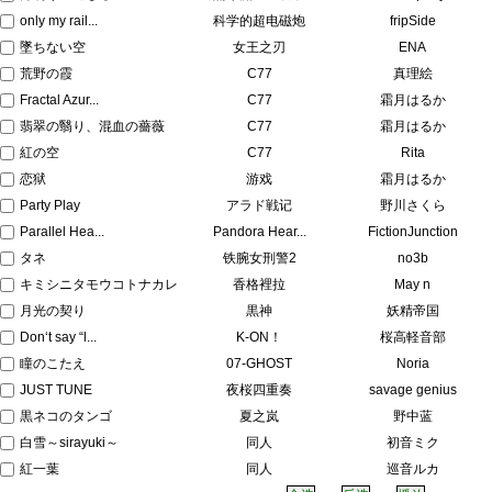
only my rail...
科学的超电磁炮
fripSide
墜ちない空
女王之刃
ENA
荒野の霞
C77
真理絵
Fractal Azur...
C77
霜月はるか
翡翠の翳り、混血の薔薇
C77
霜月はるか
紅の空
C77
Rita
恋狱
游戏
霜月はるか
Party Play
アラド戦记
野川さくら
Parallel Hea...
Pandora Hear...
FictionJunction
タネ
铁腕女刑警2
no3b
キミシニタモウコトナカレ
香格裡拉
May n
月光の契り
黒神
妖精帝国
Don‘t say “l...
K-ON！
桜高軽音部
瞳のこたえ
07-GHOST
Noria
JUST TUNE
夜桜四重奏
savage genius
黒ネコのタンゴ
夏之岚
野中蓝
白雪～sirayuki～
同人
初音ミク
紅一葉
同人
巡音ルカ