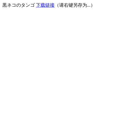
黒ネコのタンゴ
下载链接
（请右键另存为...）